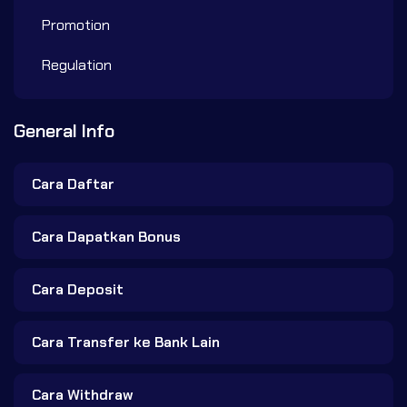
Promotion
Regulation
General Info
Cara Daftar
Cara Dapatkan Bonus
Cara Deposit
Cara Transfer ke Bank Lain
Cara Withdraw